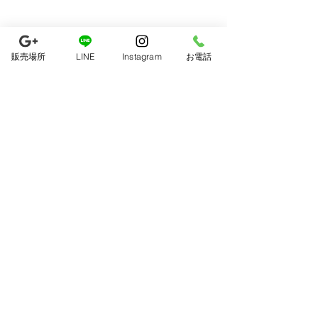
販売場所
LINE
Instagram
お電話
コメント
7月の出店予定
8月の出店予定
コメントを追加…
5287 pizza & 5287 cafe
平日 唐津TSUTAYA/週1〜2回
土日 イベント参加
​休日 不定休
TEL
070-3536-5287
Email
5287pizza@gmail.com
© 2020 Proudly created with OFFICEはじめてWEB