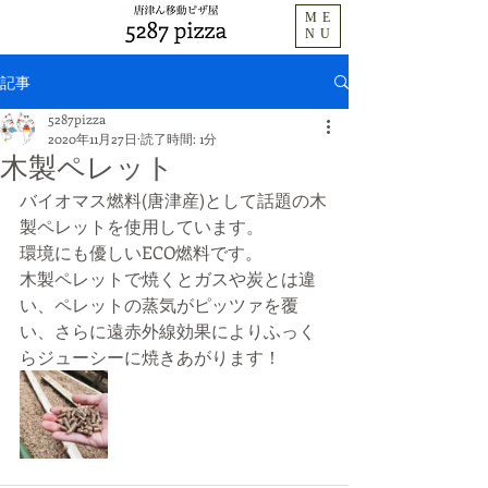
ME
NU
記事
5287pizza
2020年11月27日
読了時間: 1分
木製ペレット
バイオマス燃料(唐津産)として話題の木
製ペレットを使用しています。
​環境にも優しいECO燃料です。
​木製ペレットで焼くとガスや炭とは違
い、ペレットの蒸気がピッツァを覆
い、さらに遠赤外線効果によりふっく
らジューシーに焼きあがります！