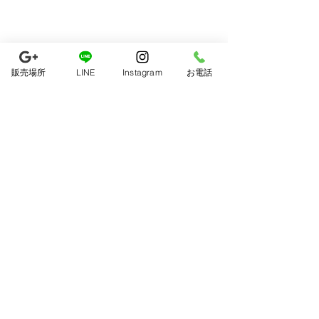
販売場所
LINE
Instagram
お電話
コメント
7月の出店予定
8月の出店予定
コメントを追加…
5287 pizza & 5287 cafe
平日 唐津TSUTAYA/週1〜2回
土日 イベント参加
​休日 不定休
TEL
070-3536-5287
Email
5287pizza@gmail.com