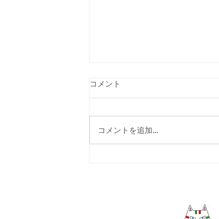
5287pizzaは9年目！
コメント
皆さん、こんばんは 唐津ん移動
ピザ屋「5287pizza」です😊🍕 4
月から 5287pizzaは9年目に突入
コメントを追加…
いたします！ この1年もいろいろ
と大変な事がありましたが、皆様
のおかげで無事に9年目を迎えら
れました。 本当にありがとうご
ざいます😊...