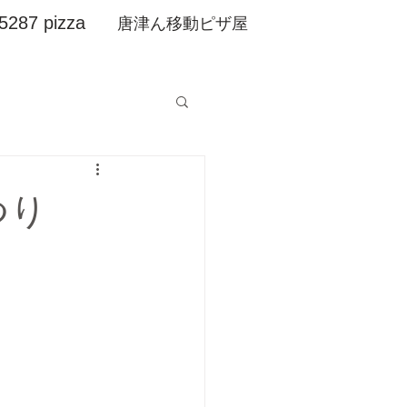
5287 pizza
​唐津ん移動ピザ屋
つり