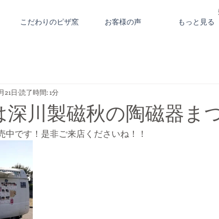
こだわりのピザ窯
お客様の声
もっと見る
1月21日
読了時間: 1分
1日は深川製磁秋の陶磁器ま
で販売中です！是非ご来店くださいね！！