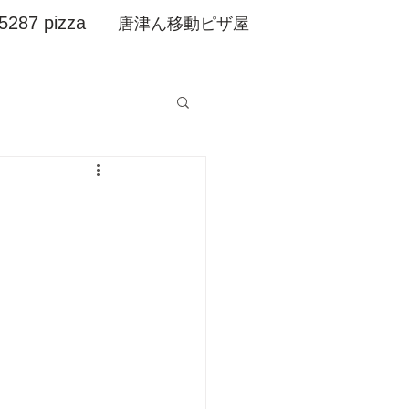
5287 pizza
​唐津ん移動ピザ屋